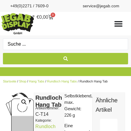
+49(0)2271 / 7609-0
service@jegab.com
0
€
0,00
Startseite
/
Shop
/
Hang Tabs
/
Rundloch Hang Tabs
/ Rundloch Hang Tab
Selbstklebend,
Rundloch
Ähnliche
max.
Hang Tab
Artikelnummer:
Gewicht:
Artikel
C-T14
226 g
Kategorie:
Eine
Rundloch