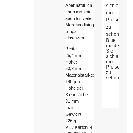
Aber natürlich
sich an
kann man sie
um
auch für viele
Preise
Merchandising
zu
Strips
sehen
einsetzen.
Bitte
melden
Breite:
Sie
25,4 mm
sich an
um
Höhe:
Preise
50,8 mm
zu
Materialstärke:
sehen
190 µm
Höhe der
Klebefläche:
31 mm
max.
Gewicht:
226 g
VE / Karton: 4