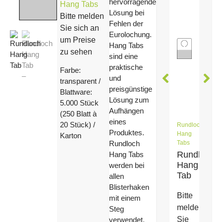
hervorragende
Hang Tabs
Lösung bei
Bitte melden
Fehlen der
Sie sich an
Eurolochung.
um Preise
Hang Tabs
zu sehen
sind eine
praktische
Farbe:
und
transparent /
preisgünstige
Blattware:
Lösung zum
5.000 Stück
Aufhängen
(250 Blatt à
eines
20 Stück) /
Rundloch
Produktes.
Hang
Karton
Tabs
Rundloch
Rundloch
Hang Tabs
Hang
werden bei
Tab
allen
Blisterhaken
Bitte
mit einem
melden
Steg
Sie
verwendet.