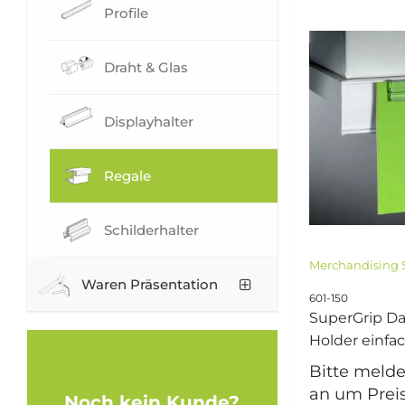
Profile
Draht & Glas
Displayhalter
Regale
Schilderhalter
Merchandising S
Waren Präsentation
601-150
SuperGrip Da
Holder einfa
Bitte melde
an um Prei
Noch kein Kunde?