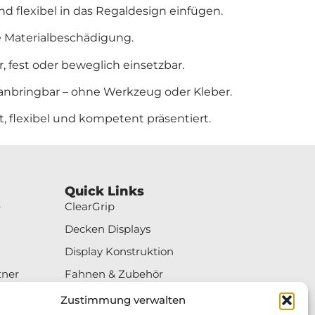
d flexibel in das Regaldesign einfügen.
ne Materialbeschädigung.
, fest oder beweglich einsetzbar.
anbringbar – ohne Werkzeug oder Kleber.
, flexibel und kompetent präsentiert.
Quick Links
e
ClearGrip
Decken Displays
Display Konstruktion
tner
Fahnen & Zubehör
Hang Tabs
Zustimmung verwalten