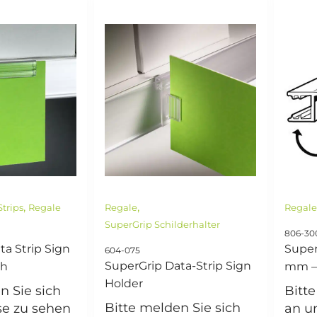
,
,
trips
Regale
Regale
Regal
SuperGrip Schilderhalter
806-30
ta Strip Sign
Super
604-075
SuperGrip Data-Strip Sign
ch
mm –
Holder
n Sie sich
Bitt
Bitte melden Sie sich
se zu sehen
an u