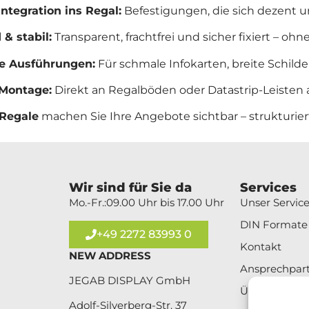
Integration ins Regal:
Befestigungen, die sich dezent un
& stabil:
Transparent, frachtfrei und sicher fixiert – oh
ge Ausführungen:
Für schmale Infokarten, breite Schilder
 Montage:
Direkt an Regalböden oder Datastrip-Leisten 
 Regale
machen Sie Ihre Angebote sichtbar – strukturiert
Wir sind für Sie da
Services
Mo.-Fr.:09.00 Uhr bis 17.00 Uhr
Unser Servic
DIN Formate
+49 2272 83993 0
Kontakt
NEW ADDRESS
Ansprechpar
JEGAB DISPLAY GmbH
Über Uns
Adolf-Silverberg-Str. 37