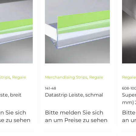
,
,
trips
Regale
Merchandising Strips
Regale
Regal
141-48
608-10
ste, breit
Datastrip Leiste, schmal
Super
mm) 
n Sie sich
Bitte melden Sie sich
Bitt
se zu sehen
an um Preise zu sehen
an u