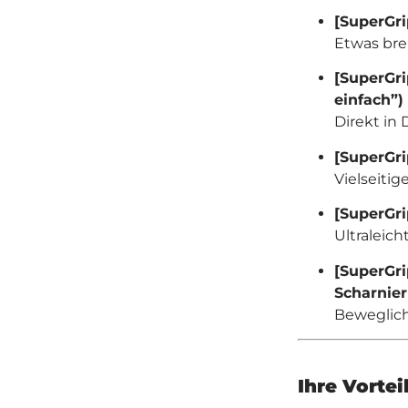
[SuperGr
Etwas brei
[SuperGri
einfach”)
Direkt in
[SuperGri
Vielseitig
[SuperGri
Ultraleich
[SuperGri
Scharnie
Bewegliche
Ihre Vortei