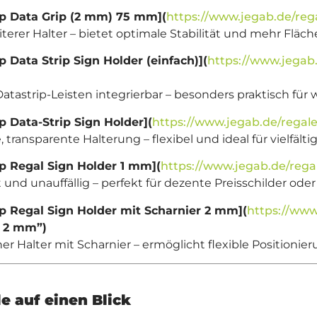
ip Data Grip (2 mm) 75 mm](
https://www.jegab.de/reg
terer Halter – bietet optimale Stabilität und mehr Fläch
p Data Strip Sign Holder (einfach)](
https://www.jegab.
 Datastrip-Leisten integrierbar – besonders praktisch 
p Data-Strip Sign Holder](
https://www.jegab.de/regale
e, transparente Halterung – flexibel und ideal für vielf
p Regal Sign Holder 1 mm](
https://www.jegab.de/rega
t und unauffällig – perfekt für dezente Preisschilder ode
p Regal Sign Holder mit Scharnier 2 mm](
https://www
r 2 mm”)
r Halter mit Scharnier – ermöglicht flexible Positionie
le auf einen Blick