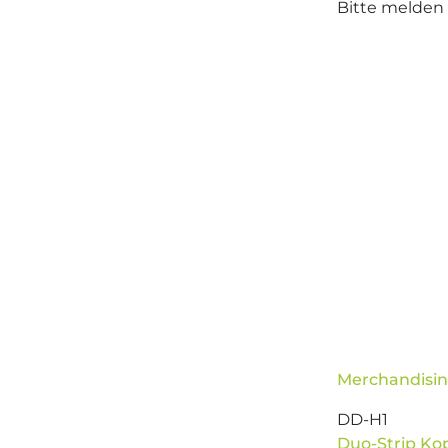
Bitte melden 
Merchandisin
DD-H1
Duo-Strip Kop