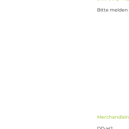
Bitte melden 
Merchandisin
DD-H2