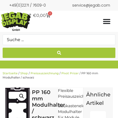
+49(0)2271 / 7609-0
service@jegab.com
0
€
0,00
Startseite
/
Shop
/
Preisauszeichnung
/
Pivot Pricer
/ PP 160 mm
Modulhalter / schwarz
Flexible
PP 160
Ähnliche
Preisauszeichnung
mm
Artikel
Modulhalter
Baukastenelement
/
Modulhalter
schwarz
für Module