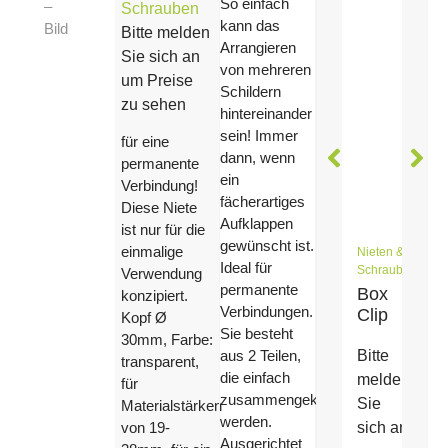
So einfach
Schrauben
kann das
Bitte melden
Arrangieren
Sie sich an
von mehreren
um Preise
Schildern
zu sehen
hintereinander
sein! Immer
für eine
dann, wenn
permanente
ein
Verbindung!
fächerartiges
Diese Niete
Aufklappen
ist nur für die
gewünscht ist.
einmalige
Nieten &
Ideal für
Schrauben
Verwendung
permanente
Box
konzipiert.
Verbindungen.
Clip
Kopf Ø
Sie besteht
30mm, Farbe:
Bitte
aus 2 Teilen,
transparent,
die einfach
melden
für
zusammengeklickt
Sie
Materialstärken
werden.
sich an
von 19-
Ausgerichtet