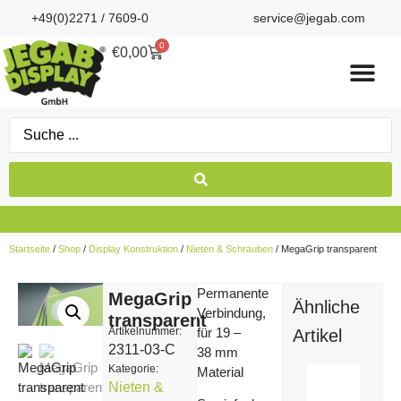
+49(0)2271 / 7609-0
service@jegab.com
0
€
0,00
Startseite
/
Shop
/
Display Konstruktion
/
Nieten & Schrauben
/ MegaGrip transparent
Permanente
MegaGrip
Ähnliche
Verbindung,
transparent
Artikelnummer:
für 19 –
Artikel
2311-03-C
38 mm
Kategorie:
Material
Nieten &