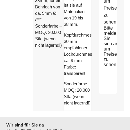
38mm, für ein
um
ist sie auf
Bohrloch von
Preise
Materialien
ca. 9mm Ø
zu
von 19 bis
/***
sehen
38 mm.
Sonderfarbe –
Bitte
MOQ: 20.000
melden
Kopfdurchmesser:
Sie
Stk. (wenn
30 mm
sich an
nicht lagernd!)
empfohlener
um
Lochdurchmesser:
Preise
zu
ca. 9 mm
sehen
Farbe:
transparent
Sonderfarbe –
MOQ: 20.000
Stk. (wenn
nicht lagernd!)
Wir sind für Sie da