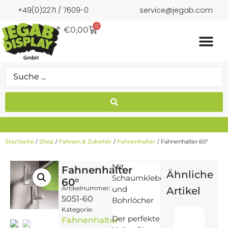
+49(0)2271 / 7609-0
service@jegab.com
0
€
0,00
Startseite
/
Shop
/
Fahnen & Zubehör
/
Fahnenhalter
/ Fahnenhalter 60°
Mit
Fahnenhalter
Ähnliche
Schaumkleber
60°
Artikelnummer:
und
Artikel
5051-60
Bohrlöcher
Kategorie:
Der perfekte
Fahnenhalter