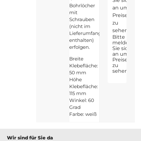
Sie sich
Bohrlöcher
an um
mit
Preise
Schrauben
zu
(nicht im
sehen
Lieferumfang
Bitte
enthalten)
melden
erfolgen.
Sie sich
an um
Breite
Preise
zu
Klebefläche:
sehen
50 mm
Höhe
Klebefläche:
115 mm
Winkel: 60
Grad
Farbe: weiß
Wir sind für Sie da