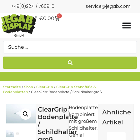
+49(0)2271 / 7609-0
service@jegab.com
0
€
0,00
Startseite
/
Shop
/
ClearGrip
/
ClearGrip Standfüße &
Bodenplatten
/ ClearGrip: Bodenplatte / Schildhalter groß
Bodenplatte
ClearGrip:
Ähnliche
kombiniert
Bodenplatte
mit großem
Artikel
/
Schildhalter.
Schildhalter
Genial
groß