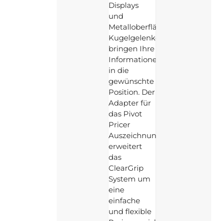
Displays
und
Metalloberflächen!
Kugelgelenke
bringen Ihre
Informationen
in die
gewünschte
Position. Der
Adapter für
das Pivot
Pricer
Auszeichnungssystem
erweitert
das
ClearGrip
System um
eine
einfache
und flexible