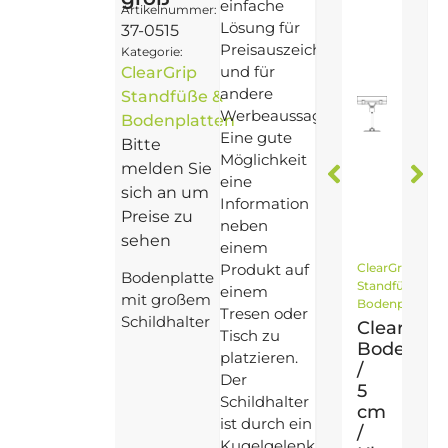
einfache
Artikelnummer:
Lösung für
37-0515
Preisauszeichnungen
Kategorie:
und für
ClearGrip
andere
Standfüße &
Werbeaussagen.
Bodenplatten
Eine gute
Bitte
Möglichkeit
melden Sie
eine
sich an um
Information
Preise zu
neben
sehen
einem
Produkt auf
ClearGrip
Bodenplatte
Standfüße &
einem
mit großem
Bodenplatten
Tresen oder
Schildhalter
ClearGrip:
Tisch zu
Bodenpla
platzieren.
/
Der
5
Schildhalter
cm
ist durch ein
/
Kugelgelenk