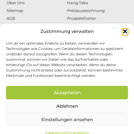
Über Uns
Hang Tabs
Sitemap
Preisauszeichnung
AGB
Prospekthalter
Datenschutzerklärung
Super Grip
Zustimmung verwalten
Impressum
Schilderhalter
Warenpräsentation
Um dir ein optimales Erlebnis zu bieten, verwenden wir
Technologien wie Cookies, um Geräteinformationen zu speichern
und/oder darauf zuzugreifen. Wenn du diesen Technologien
zustimmst, können wir Daten wie das Surfverhalten oder
eindeutige IDs auf dieser Website verarbeiten. Wenn du deine
Zustimmung nicht erteilst oder zurückziehst, können bestimmte
Bringen Sie mit den Artikeln von JEGAB DISPLAY
Merkmale und Funktionen beeinträchtigt werden.
Ihre Warenpräsentation in die „erste Reihe“. Egal
ob Befestigungen für Deckendisplays oder
Akzeptieren
Displaysysteme, Prospektspender, innovative
Prospektständer, dekorative Prospektboxen,
Regalbodenhalter, L-Ständer, Blisterhaken,
Ablehnen
Drehteller, SuperGrip … die Reihe ist endlos,
unsere Artikel werden Sie überzeugen.
Einstellungen ansehen
Datenschutz
Impressum
1983 - 2025 © JEGAB DISPLAY GMBH - mit ♥ aus Bedburg