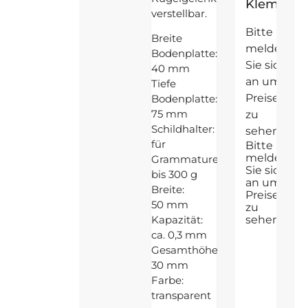
Klemmlei
verstellbar.
Bitte
Breite
melden
Bodenplatte:
Sie sich
40 mm
an um
Tiefe
Preise
Bodenplatte:
75 mm
zu
Schildhalter:
sehen
für
Bitte
melden
Grammaturen
Sie sich
bis 300 g
an um
Breite:
Preise
50 mm
zu
sehen
Kapazität:
ca. 0,3 mm
Gesamthöhe:
30 mm
Farbe:
transparent