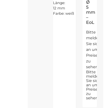
Ø
Länge:
5
12 mm
mm
Farbe: weiß
–
EoL
Bitte
melden
Sie sich
an um
Preise
zu
sehen
Bitte
melden
Sie sich
an um
Preise
zu
sehen