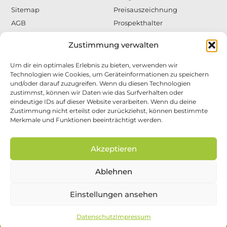
Sitemap
Preisauszeichnung
AGB
Prospekthalter
Datenschutzerklärung
Super Grip
Zustimmung verwalten
Impressum
Schilderhalter
Warenpräsentation
Um dir ein optimales Erlebnis zu bieten, verwenden wir
Technologien wie Cookies, um Geräteinformationen zu speichern
und/oder darauf zuzugreifen. Wenn du diesen Technologien
zustimmst, können wir Daten wie das Surfverhalten oder
eindeutige IDs auf dieser Website verarbeiten. Wenn du deine
Zustimmung nicht erteilst oder zurückziehst, können bestimmte
Bringen Sie mit den Artikeln von JEGAB DISPLAY
Merkmale und Funktionen beeinträchtigt werden.
Ihre Warenpräsentation in die „erste Reihe“. Egal
ob Befestigungen für Deckendisplays oder
Akzeptieren
Displaysysteme, Prospektspender, innovative
Prospektständer, dekorative Prospektboxen,
Regalbodenhalter, L-Ständer, Blisterhaken,
Ablehnen
Drehteller, SuperGrip … die Reihe ist endlos,
unsere Artikel werden Sie überzeugen.
Einstellungen ansehen
Datenschutz
Impressum
1983 - 2025 © JEGAB DISPLAY GMBH - mit ♥ aus Bedburg