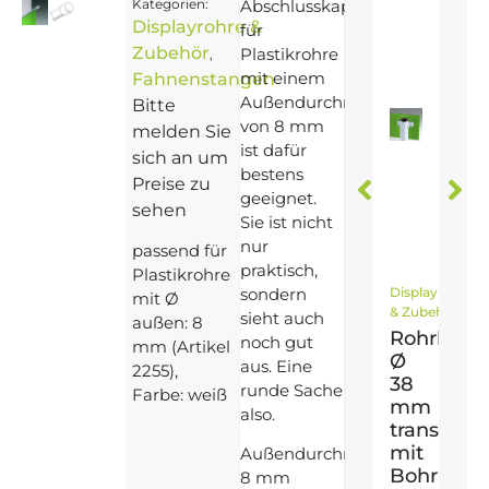
Kategorien:
Abschlusskappe
Displayrohre &
für
Zubehör
Plastikrohre
,
mit einem
Fahnenstangen
Außendurchmesser
Bitte
von 8 mm
melden Sie
ist dafür
sich an um
bestens
Preise zu
geeignet.
sehen
Sie ist nicht
nur
passend für
praktisch,
Plastikrohre
sondern
Displayrohre
mit Ø
& Zubehör
sieht auch
außen: 8
Rohrkle
noch gut
mm (Artikel
Ø
aus. Eine
2255),
38
runde Sache
Farbe: weiß
mm
also.
transpare
mit
Außendurchmesser:
Bohrloch
8 mm