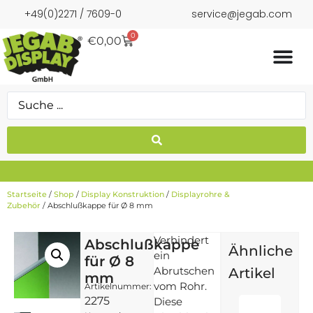
+49(0)2271 / 7609-0
service@jegab.com
0
€
0,00
Startseite
/
Shop
/
Display Konstruktion
/
Displayrohre &
Zubehör
/ Abschlußkappe für Ø 8 mm
Verhindert
Abschlußkappe
Ähnliche
ein
für Ø 8
Abrutschen
Artikel
mm
vom Rohr.
Artikelnummer:
2275
Diese